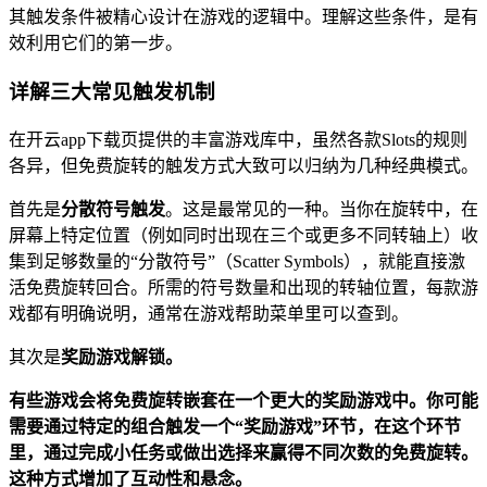
其触发条件被精心设计在游戏的逻辑中。理解这些条件，是有
效利用它们的第一步。
详解三大常见触发机制
在开云app下载页提供的丰富游戏库中，虽然各款Slots的规则
各异，但免费旋转的触发方式大致可以归纳为几种经典模式。
首先是
分散符号触发
。这是最常见的一种。当你在旋转中，在
屏幕上特定位置（例如同时出现在三个或更多不同转轴上）收
集到足够数量的“分散符号”（Scatter Symbols），就能直接激
活免费旋转回合。所需的符号数量和出现的转轴位置，每款游
戏都有明确说明，通常在游戏帮助菜单里可以查到。
其次是
奖励游戏解锁。
有些游戏会将免费旋转嵌套在一个更大的奖励游戏中。你可能
需要通过特定的组合触发一个“奖励游戏”环节，在这个环节
里，通过完成小任务或做出选择来赢得不同次数的免费旋转。
这种方式增加了互动性和悬念。