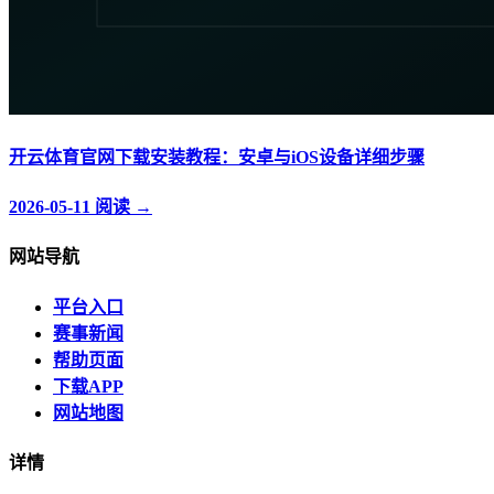
开云体育官网下载安装教程：安卓与iOS设备详细步骤
2026-05-11
阅读
→
网站导航
平台入口
赛事新闻
帮助页面
下载APP
网站地图
详情