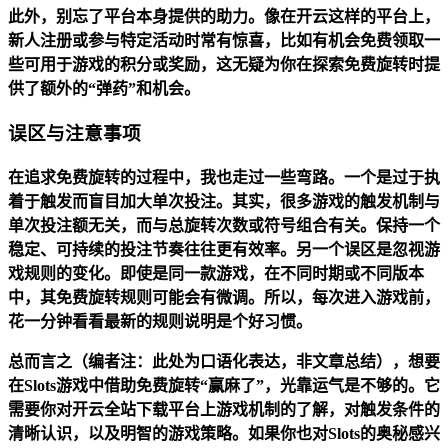
此外，别忘了平台本身提供的助力。像在开云这样的平台上，
新人注册或参与特定活动时常有惊喜，比如有机会免费领取一
些可用于游戏的积分或奖励，这无疑为你在探索免费旋转时提
供了额外的“弹药”和机会。
误区与注意事项
在追求免费旋转的过程中，我也走过一些弯路。一个是过于执
着于触发而盲目加大单次投注。其实，很多游戏的触发机制与
单次投注额无关，而与总旋转次数或符号组合有关。保持一个
稳定、可持续的投注节奏往往更有效率。另一个误区是忽视游
戏规则的变化。即使是同一款游戏，在不同时期或不同版本
中，其免费旋转规则可能会有微调。所以，每次进入游戏前，
花一分钟看看最新的规则说明是个好习惯。
总而言之（编者注：此处为口语化表达，非文章总结），想要
在Slots游戏中借助免费旋转“赢麻了”，光靠运气是不够的。它
需要你对开云全站下载平台上游戏机制的了解，对触发条件的
清晰认识，以及明智的游戏策略。如果你也对Slots的奥秘感兴