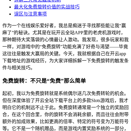
最大化免费旋转价值的实战技巧
误区与注意事项
作为一个在线娱乐爱好者，我总是痴迷于寻找那些能让我“赢
麻了”的秘诀。尤其是在玩开云全站APP里的老虎机游戏时，
那种期待大奖落袋的心情最让人激动。我发现，很多玩家和我
一样，对游戏中的“免费旋转”功能充满了好奇与渴望——毕竟
这往往是触发大赢局的关键。今天，我就根据自己在开云app
下载地址的游戏经历，为大家详细拆解一下免费旋转的触发条
件与相关技巧。
免费旋转：不只是“免费”那么简单
起初，我以为免费旋转就是系统偶尔送几次免费转轮的机会。
但在深度体验了开云全站下载平台上的多款Slots游戏后，我才
明白它的机制远不止于此。免费旋转通常是一个独立的奖励回
合，在这个回合里，你的旋转不会消耗余额，而且往往会附带
额外的加成效果，比如更高的倍率、特定的符号变为万能符号
等。它不是一个随机赠品，而是游戏内置奖励系统的一部分，