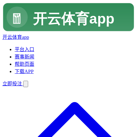
开云体育app
平台入口
赛事新闻
帮助页面
下载APP
立即投注