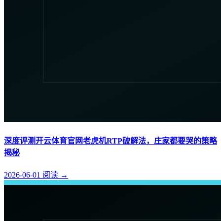
深度评测开云体育官网老虎机RTP破解法，庄家都要哭的策略
揭秘
2026-06-01
阅读
→