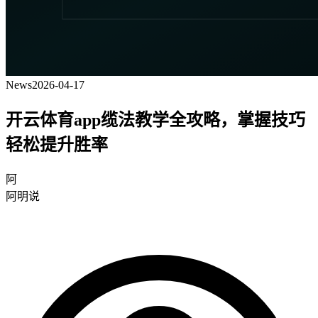
News
2026-04-17
开云体育app缆法教学全攻略，掌握技巧
轻松提升胜率
阿
阿明说