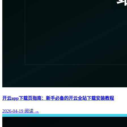
开云app下载页指南：新手必备的开云全站下载安装教程
2026-04-19
阅读
→