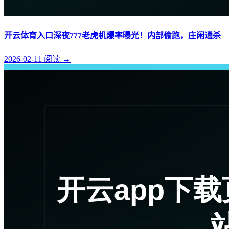
开云体育入口深夜777老虎机爆率曝光！内部偷跑，庄闲通杀
2026-02-11
阅读
→