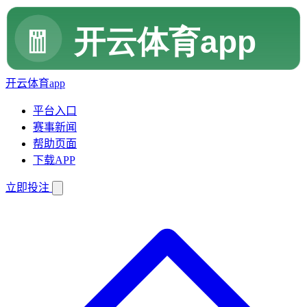
开云体育app
平台入口
赛事新闻
帮助页面
下载APP
立即投注