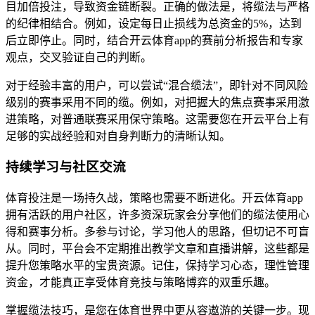
目加倍投注，导致资金链断裂。正确的做法是，将缆法与严格
的纪律相结合。例如，设定每日止损线为总资金的5%，达到
后立即停止。同时，结合开云体育app的赛前分析报告和专家
观点，交叉验证自己的判断。
对于经验丰富的用户，可以尝试“混合缆法”，即针对不同风险
级别的赛事采用不同的缆。例如，对把握大的焦点赛事采用激
进策略，对普通联赛采用保守策略。这需要您在开云平台上有
足够的实战经验和对自身判断力的清晰认知。
持续学习与社区交流
体育投注是一场持久战，策略也需要不断进化。开云体育app
拥有活跃的用户社区，许多资深玩家会分享他们的缆法使用心
得和赛事分析。多参与讨论，学习他人的思路，但切记不可盲
从。同时，平台会不定期推出教学文章和直播讲解，这些都是
提升您策略水平的宝贵资源。记住，保持学习心态，理性管理
资金，才能真正享受体育竞技与策略博弈的双重乐趣。
掌握缆法技巧，是您在体育世界中更从容遨游的关键一步。现