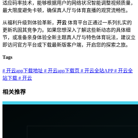
适应码率技术，能够根据用户的网络状况智能调整视频质量，
最大限度避免卡顿，确保真人厅与体育直播的观赏流畅性。
从福利升级到体验革新，
开云
体育平台正通过一系列扎实的
更新巩固其竞争力。如果您想深入了解这些新动态的具体细
节，或准备亲身体验全新主题真人厅与特色体育玩法，建议立
即访问官方平台或下载最新版客户端，开启您的探索之旅。
Tags
# 开云app下载地址
# 开云app下载页
# 开云全站APP
# 开云全
站下载
# 开云
相关推荐