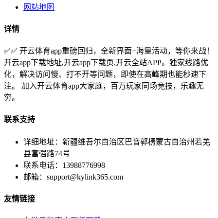
网站地图
详情
✅✅ 开云体育app重磅回归，全新界面+海量活动，等你来战！
开云app下载地址,开云app下载页,开云全站APP。独家线路优
化，解决访问慢、打不开等问题，即使在高峰期也能秒速下
注。 加入开云体育app大家庭，百万玩家同场竞技，乐趣无
穷。
联系支持
详细地址：新疆维吾尔自治区巴音郭楞蒙古自治州若羌
县富强路74号
联系电话：13988776998
邮箱：
support@kylink365.com
友情链接