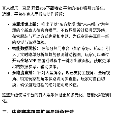
真人娱乐一直是
开云app下载地址
平台的核心吸引力所在。
近期，平台在真人厅板块动作频频：
主题场馆上新：
推出了以“东方秘境”和“未来都市”为主
题的全新真人荷官直播厅。不仅场景设计极具沉浸感，
荷官服装与互动方式也紧扣主题，为玩家带来耳目一新
的视觉与游戏体验。
智能数据面板：
在部分热门桌台（如百家乐、轮盘）引
入了实时路单分析与趋势预测辅助视图。玩家可以通过
开云全站APP
在游戏过程中一键呼出该面板，获取更详
尽的数据参考，辅助决策。
多路流直播：
针对大型牌桌，现已支持主视角、全局视
角、特定玩家视角等多路流同步直播，玩家可自由切
换，确保游戏过程的绝对透明与公正。
这些升级使得平台的真人娱乐体验更加多元化、智能化和透明
化。
三、体育赛事覆盖扩展与特色玩法