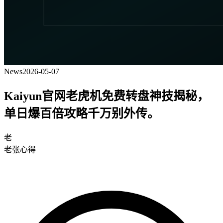
News
2026-05-07
Kaiyun官网老虎机免费转盘神技揭秘，
单日爆百倍攻略千万别外传。
老
老张心得