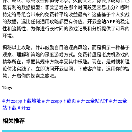
件、轮次、最终收益都值得记录。久而久之，你会形成对自己
最有利的数据模型：哪款游戏在哪个时间段更容易出分？哪种
特定符号组合带来的免费转平均收益最高？这些基于个人实战
的数据，远比任何通用攻略都更有价值。
开云全站APP
的稳定
性和流畅性，为你进行长时间的游戏记录和分析提供了可靠的
环境。
揭秘以上攻略，并非鼓励盲目追逐高风险，而是揭示一种基于
观察、理解和策略的深度游戏方式。免费转盘是老虎机游戏的
精华所在，掌握其规律方能享受其中乐趣。现在，是时候将理
论付诸实践了。立即访问
开云
官网，下载客户端，运用你的智
慧，开启你的探索之旅吧。
Tags
# 开云app下载地址
# 开云app下载页
# 开云全站APP
# 开云全
站下载
# 开云
相关推荐