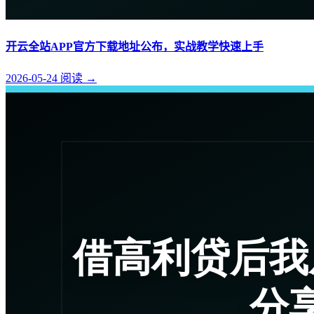
开云全站APP官方下载地址公布，实战教学快速上手
2026-05-24
阅读
→