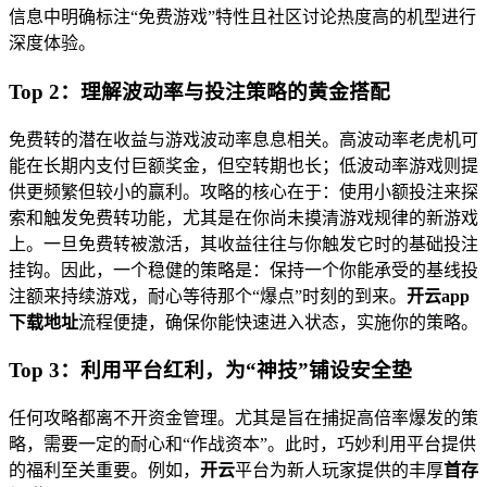
信息中明确标注“免费游戏”特性且社区讨论热度高的机型进行
深度体验。
Top 2：理解波动率与投注策略的黄金搭配
免费转的潜在收益与游戏波动率息息相关。高波动率老虎机可
能在长期内支付巨额奖金，但空转期也长；低波动率游戏则提
供更频繁但较小的赢利。攻略的核心在于：使用小额投注来探
索和触发免费转功能，尤其是在你尚未摸清游戏规律的新游戏
上。一旦免费转被激活，其收益往往与你触发它时的基础投注
挂钩。因此，一个稳健的策略是：保持一个你能承受的基线投
注额来持续游戏，耐心等待那个“爆点”时刻的到来。
开云app
下载地址
流程便捷，确保你能快速进入状态，实施你的策略。
Top 3：利用平台红利，为“神技”铺设安全垫
任何攻略都离不开资金管理。尤其是旨在捕捉高倍率爆发的策
略，需要一定的耐心和“作战资本”。此时，巧妙利用平台提供
的福利至关重要。例如，
开云
平台为新人玩家提供的丰厚
首存