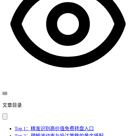
88
文章目录
Top 1：精准识别高价值免费转盘入口
Top 2：理解波动率与投注策略的黄金搭配