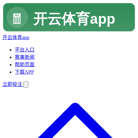
开云体育app
平台入口
赛事新闻
帮助页面
下载APP
立即投注