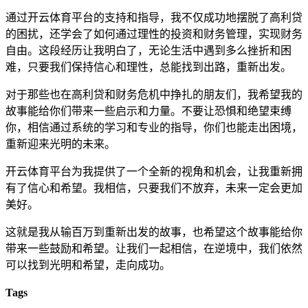
通过开云体育平台的支持和指导，我不仅成功地摆脱了高利贷
的困扰，还学会了如何通过理性的投资和财务管理，实现财务
自由。这段经历让我明白了，无论生活中遇到多么挫折和困
难，只要我们保持信心和理性，总能找到出路，重新出发。
对于那些也在高利贷和财务危机中挣扎的朋友们，我希望我的
故事能给你们带来一些启示和力量。不要让恐惧和绝望束缚
你，相信通过系统的学习和专业的指导，你们也能走出困境，
重新迎来光明的未来。
开云体育平台为我提供了一个全新的视角和机会，让我重新拥
有了信心和希望。我相信，只要我们不放弃，未来一定会更加
美好。
这就是我从输百万到重新出发的故事，也希望这个故事能给你
带来一些鼓励和希望。让我们一起相信，在逆境中，我们依然
可以找到光明和希望，走向成功。
Tags