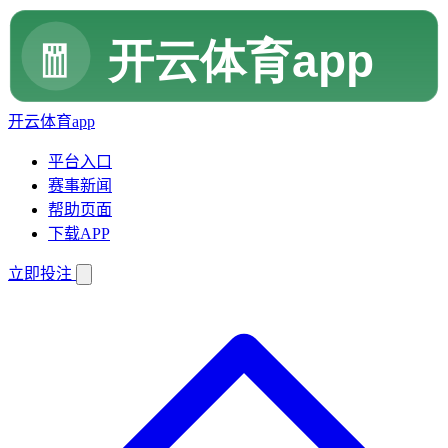
开云体育app
平台入口
赛事新闻
帮助页面
下载APP
立即投注