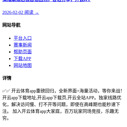
2026-02-02
阅读
→
网站导航
平台入口
赛事新闻
帮助页面
下载APP
网站地图
详情
✅✅ 开云体育app重磅回归，全新界面+海量活动，等你来战！
开云app下载地址,开云app下载页,开云全站APP。独家线路优
化，解决访问慢、打不开等问题，即使在高峰期也能秒速下
注。 加入开云体育app大家庭，百万玩家同场竞技，乐趣无
穷。