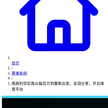
首页
/
赛事新闻
/
借高利贷后我从输百万到重新出发，含泪分享，开云体
育平台