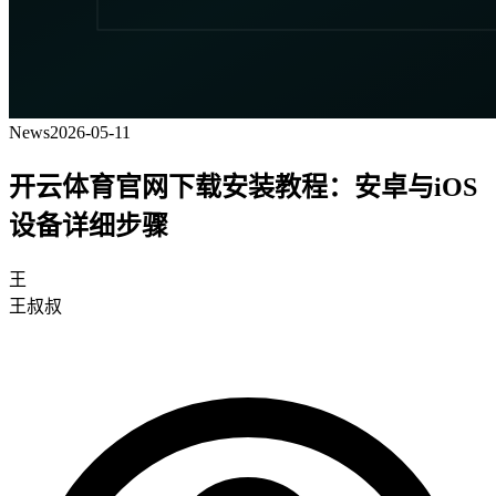
News
2026-05-11
开云体育官网下载安装教程：安卓与iOS
设备详细步骤
王
王叔叔