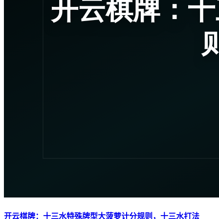
开云棋牌：十三水特殊牌型大菠萝计分规则，十三水打法