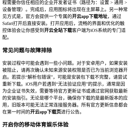
程需要你信任相应的企业开发者证书（路径为：设置 > 通用 >
设备管理）。完成后，应用图标将出现在主屏幕上。另一种常
见方式是，官方会提供一个专属的
开云app下载地址
，通过
Safari打开后直接安装。打开应用后，流畅的界面和优化的触
控体验会让你感受到
开云全站下载
客户端为iOS系统的专门适
配。
常见问题与故障排除
安装过程中可能会遇到一些小问题。对于安卓用户，如果安装
被阻止，请再次确认未知来源安装权限是否已为当前浏览器开
启。若提示“解析包错误”，可能是安装包下载不完整，请尝试
重新下载。iOS用户若遇到“无法验证应用”的提示，通常是因
为企业证书失效，需要等待官方更新证书或通过官网获取最新
的安装指引。无论是哪个平台，确保你下载的是最新版本的应
用，旧版本可能无法正常连接服务器。所有官方更新信息都会
在第一时间的
开云app下载页
进行公告。
开启你的移动体育娱乐体验