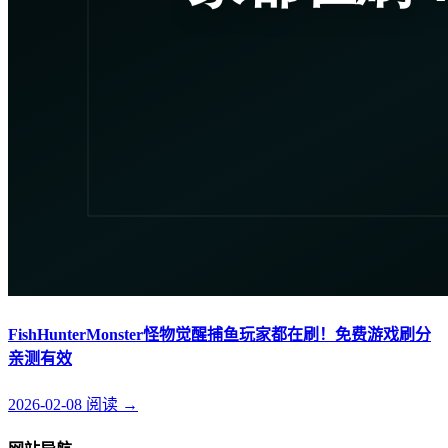
FishHunterMonster怪物觉醒捕鱼玩家都在刷！免费游戏刷分
亲测有效
2026-02-08
阅读
→