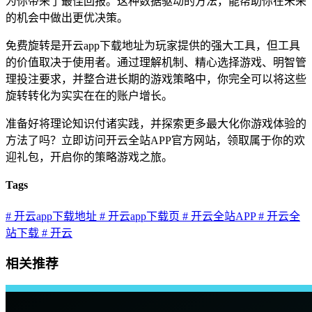
为你带来了最佳回报。这种数据驱动的方法，能帮助你在未来
的机会中做出更优决策。
免费旋转是开云app下载地址为玩家提供的强大工具，但工具
的价值取决于使用者。通过理解机制、精心选择游戏、明智管
理投注要求，并整合进长期的游戏策略中，你完全可以将这些
旋转转化为实实在在的账户增长。
准备好将理论知识付诸实践，并探索更多最大化你游戏体验的
方法了吗？立即访问开云全站APP官方网站，领取属于你的欢
迎礼包，开启你的策略游戏之旅。
Tags
# 开云app下载地址
# 开云app下载页
# 开云全站APP
# 开云全
站下载
# 开云
相关推荐