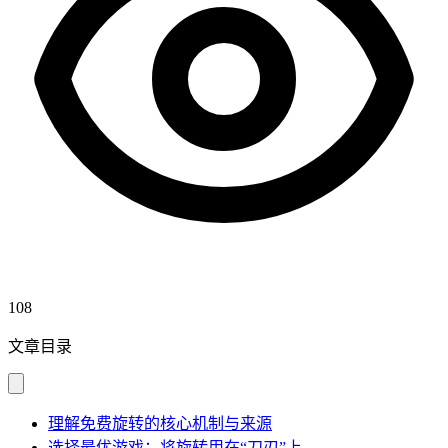
108
文章目录
理解免费旋转的核心机制与来源
选择最优游戏：将旋转用在“刀刃”上