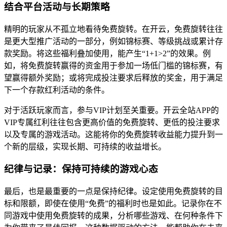
结合平台活动与长期策略
精明的玩家从不孤立地看待免费旋转。在开云，免费旋转往往
是更大型推广活动的一部分，例如锦标赛、等级挑战或累计存
款奖励。将这些福利叠加使用，能产生“1+1>2”的效果。例
如，将免费旋转赢得的资金用于参加一场低门槛的锦标赛，有
望赢得额外奖励；或将完成投注要求后释放的奖金，用于满足
下一个存款红利活动的条件。
对于活跃玩家而言，参与VIP计划至关重要。开云全站APP的
VIP专属红利往往包含更高价值的免费旋转、更低的投注要求
以及专属的游戏活动。这能将你的免费旋转收益能力提升到一
个新的层级，实现长期、可持续的收益增长。
纪律与记录：保持可持续的游戏心态
最后，也是最重要的一点是保持纪律。设定使用免费旋转的目
标和限额，即使在使用“免费”的福利时也是如此。记录你在不
同游戏中使用免费旋转的成果，分析哪些游戏、在何种条件下