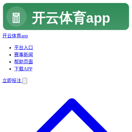
开云体育app
平台入口
赛事新闻
帮助页面
下载APP
立即投注