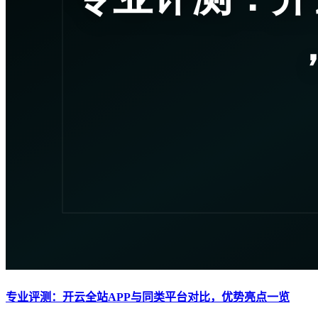
专业评测：开云全站APP与同类平台对比，优势亮点一览