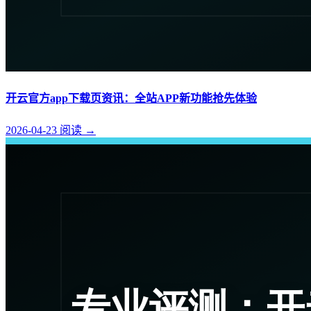
开云官方app下载页资讯：全站APP新功能抢先体验
2026-04-23
阅读
→