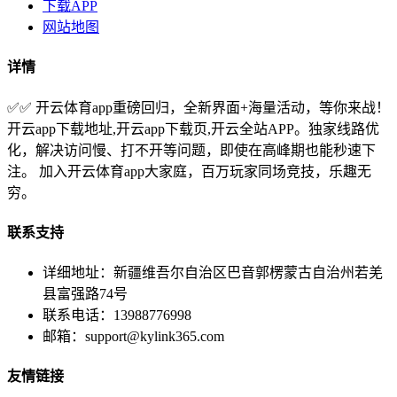
下载APP
网站地图
详情
✅✅ 开云体育app重磅回归，全新界面+海量活动，等你来战！
开云app下载地址,开云app下载页,开云全站APP。独家线路优
化，解决访问慢、打不开等问题，即使在高峰期也能秒速下
注。 加入开云体育app大家庭，百万玩家同场竞技，乐趣无
穷。
联系支持
详细地址：新疆维吾尔自治区巴音郭楞蒙古自治州若羌
县富强路74号
联系电话：13988776998
邮箱：
support@kylink365.com
友情链接