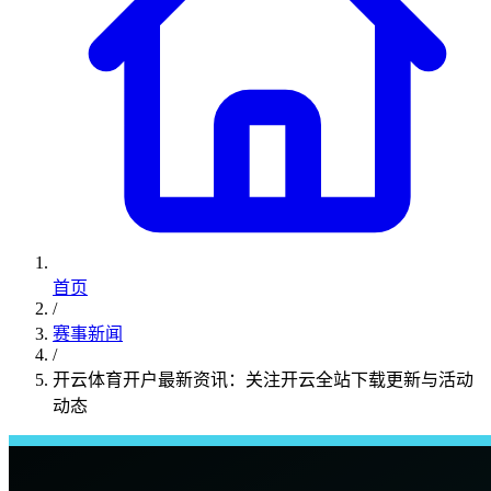
首页
/
赛事新闻
/
开云体育开户最新资讯：关注开云全站下载更新与活动
动态