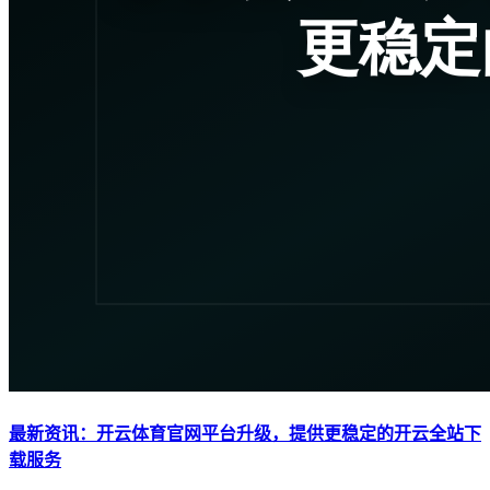
最新资讯：开云体育官网平台升级，提供更稳定的开云全站下
载服务