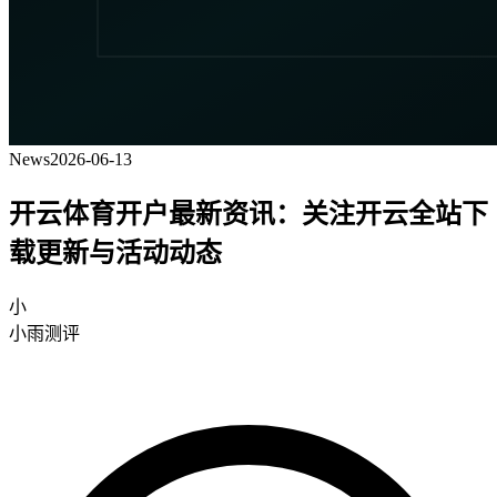
News
2026-06-13
开云体育开户最新资讯：关注开云全站下
载更新与活动动态
小
小雨测评