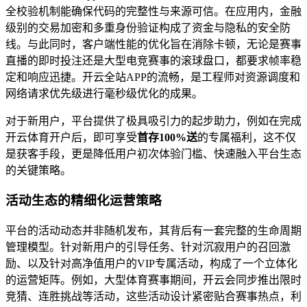
全校验机制能确保代码的完整性与来源可信。在应用内，金融
级别的交易加密和多重身份验证构成了资金与隐私的安全防
线。与此同时，客户端性能的优化旨在消除卡顿，无论是赛事
直播的即时投注还是大型电竞赛事的滚球盘口，都要求帧率稳
定和响应迅捷。开云全站APP的流畅，是工程师对资源调度和
网络请求优先级进行毫秒级优化的成果。
对于新用户，平台提供了极具吸引力的起步助力，例如在完成
开云体育开户后，即可享受
首存100%送
的专属福利，这不仅
是获客手段，更是降低用户初次体验门槛、快速融入平台生态
的关键策略。
活动生态的精细化运营策略
平台的活动动态并非随机发布，其背后有一套完整的生命周期
管理模型。针对新用户的引导任务、针对沉寂用户的召回激
励、以及针对高净值用户的VIP专属活动，构成了一个立体化
的运营矩阵。例如，大型体育赛事期间，开云会同步推出限时
竞猜、连胜挑战等活动，这些活动设计紧密贴合赛事热点，利