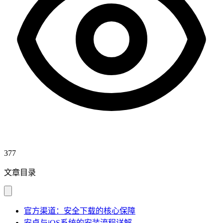
377
文章目录
官方渠道：安全下载的核心保障
安卓与iOS系统的安装流程详解