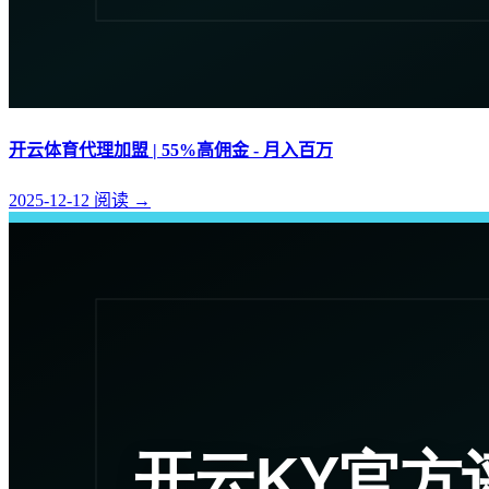
开云体育代理加盟 | 55%高佣金 - 月入百万
2025-12-12
阅读
→