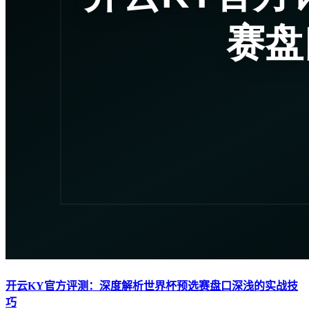
开云KY官方评测：深度解析世界杯预选赛盘口深浅的实战技
巧