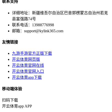
联系支持
详细地址：新疆维吾尔自治区巴音郭楞蒙古自治州若羌
县富强路74号
联系电话：13988776998
邮箱：
support@kylink365.com
友情链接
九游手游官方正版下载
开云体育网页版
开云体育官网在线
开云体育官网入口
开云体育app下载
移动端体验
扫码下载
开云体育app APP