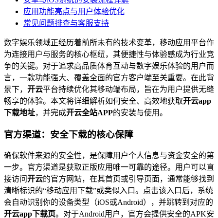
应用功能亮点与用户体验优化
常见问题排查与客服支持
数字娱乐领域正经历着前所未有的技术变革，移动应用平台作
为连接用户与服务的核心枢纽，其便捷性与体验感成为行业竞
争的关键。对于追求高品质体育互动与数字娱乐体验的用户而
言，一款功能强大、覆盖全面的官方客户端至关重要。在此背
景下，
开云
平台持续优化其移动端布局，旨在为用户提供无缝
畅享的体验。本文将详细解析如何安全、高效地获取
开云app
下载地址
，并完成
开云全站APP
的安装与使用。
官方渠道：安全下载的核心保障
确保软件来源的安全性，是保障用户个人信息与资金安全的第
一步。官方渠道是获取正版应用唯一可靠的途径。用户可以直
接访问
开云
的官方网站，在其首页或引导页面，通常能够找到
清晰标识的“移动应用下载”或类似入口。点击该入口后，系统
会自动识别你的设备类型（iOS或Android），并跳转到对应的
开云app下载页
。对于Android用户，官方会提供安全的APK安