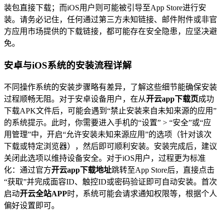
装包直接下载；而iOS用户则可能被引导至App Store进行安
装。请务必记住，任何通过第三方未知链接、邮件附件或非官
方应用市场提供的下载链接，都可能存在安全隐患，应坚决避
免。
安卓与iOS系统的安装流程详解
不同操作系统的安装步骤略有差异，了解这些细节能确保安装
过程顺畅无阻。对于安卓设备用户，在从
开云app下载页
成功
下载APK文件后，可能会遇到“禁止安装来自未知来源的应用”
的系统提示。此时，你需要进入手机的“设置” > “安全”或“应
用管理”中，开启“允许安装未知来源应用”的选项（针对该次
下载或特定浏览器），然后即可顺利安装。安装完成后，建议
关闭此选项以维持设备安全。对于iOS用户，过程更为标准
化：通过官方
开云app下载地址
跳转至App Store后，直接点击
“获取”并完成面容ID、触控ID或密码验证即可自动安装。首次
启动
开云全站APP
时，系统可能会请求通知权限等，根据个人
偏好设置即可。