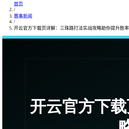
首页
/
赛事新闻
/
开云官方下载页详解：三珠路打法实战攻略助你提升胜率