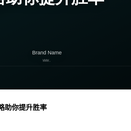
略助你提升胜率